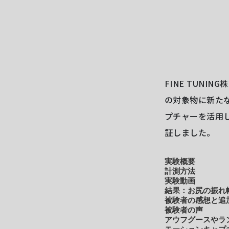
FINE TUNI
の対象物に新た
プチャーを活用し
証しました。
実験概要
計測方法
実験動画
結果：お尻の振れ
被験者の感想と追
被験者の声
アウフグースやラ