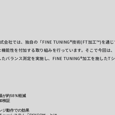
NG株式会社では、独自の「FINE TUNING®技術(FT加工™︎)を
な機能性を付加する取り組みを行っています。そこで今回は
たバランス測定を実施し、FINE TUNING®加工を施したT
幅が約58％軽減
加検証
ンジ動作での効果