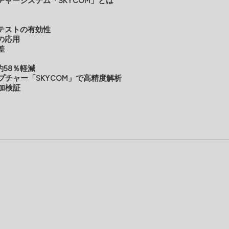
ャーシステム「SKYCOM」とは
テストの有効性
の応用
差
約58％軽減
ャプチャー「SKYCOM」で高精度解析
追加検証