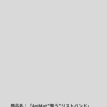
商品名：「AniMat"整う"リストバンド」