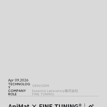
Apr 09.2026
TECHNOLOG
OEM/ODM
Y
COMPANY
Essentia Laboratory株式会社
ROLE
FINE TUNING
AniMat × FINE TUNING®︎｜ペ