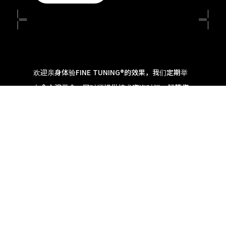
欢迎亲身体验FINE TUNING®的效果，我们定期举
办个人演示会。同时还提供技术咨询时间，解答您
的任何疑问。如果您想了解更多，欢迎注册参加。
READ MORE
TECHNOLOGY
USE CASE
REPORT
PRODUCTS
NEWS