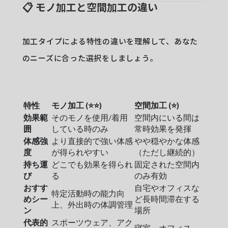
📋 モノ加工と空間加工の違い
加工タイプによる特性の違いを理解して、あなた
のニーズに合った選択をしましょう。
特性
モノ加工 (⭐⭐)
空間加工 (⭐)
効果範
そのモノを使用/着用
空間内にいる間は
囲
している時のみ
常時効果を発揮
体感強
より直接的で強い体感
やや穏やかな体感
度
が得られやすい
（ただし継続的）
持ち運
どこでも効果を得られ
固定された空間内
び
る
のみ有効
おすす
自宅やオフィスな
特定活動時の能力向
めシー
ど長時間滞在する
上、外出時の体調管理
ン
場所
代表的
スポーツウェア、アク
寝室、オフィス、