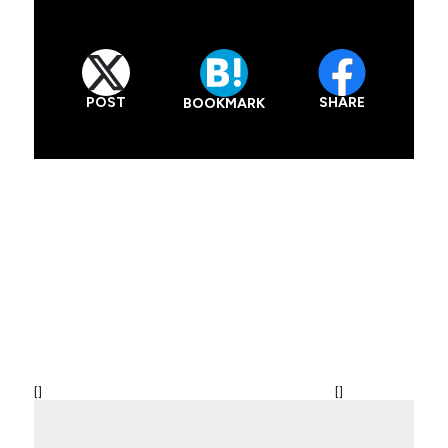
POST
SHARE
BOOKMARK
[
]
[
]