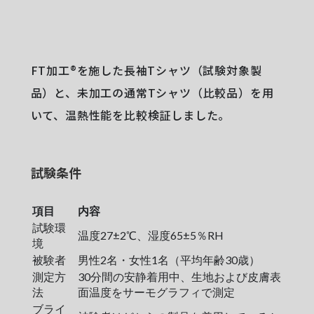
FT加工®を施した長袖Tシャツ（試験対象製
品）と、未加工の通常Tシャツ（比較品）を用
いて、温熱性能を比較検証しました。
試験条件
項目
内容
試験環
温度27±2℃、湿度65±5％RH
境
被験者
男性2名・女性1名（平均年齢30歳）
測定方
30分間の安静着用中、生地および皮膚表
法
面温度をサーモグラフィで測定
ブライ