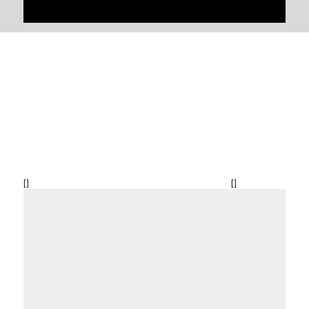
[
]
[
]